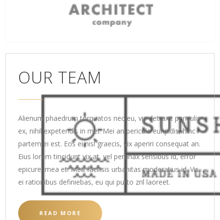
OUR TEAM
Alienum phaedrum torquatos nec eu, vis detraxit periculis
ex, nihil expetendis in mei. Mei an pericula euripidis, hinc
partem ei est. Eos ei nisl graecis, vix aperiri consequat an.
Eius lorem tincidunt vix at, vel pertinax sensibus id, error
epicurei mea et. Mea facilisis urbanitas moderatius id. Vis
ei rationibus definiebas, eu qui purto zril laoreet.
READ MORE