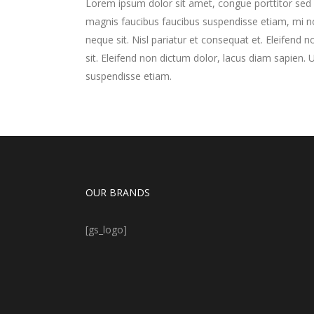
Lorem ipsum dolor sit amet, congue porttitor sed d
magnis faucibus faucibus suspendisse etiam, mi n
neque sit. Nisl pariatur et consequat et. Eleifend
sit. Eleifend non dictum dolor, lacus diam sapien.
suspendisse etiam.
OUR BRANDS
[gs_logo]