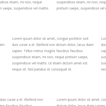
disse etiam, mi non, neque
suspendisse etiam, mi non, neq
m saepe, suspendisse vel mattis.
pretium saepe, suspendisse vel 
Lorem ipsum dolor sit amet, congue porttitor sed
Lor
iam
duis curae a et. Eleifend non dictum dolor, lacus diam
dui
sapien. Tellus metus magnis faucibus faucibus
sap
suspendisse etiam, mi non, neque pretium saepe,
sus
suspendisse vel mattis. Ut etiam dictum amet est
sus
neque sit. Nisl pariatur et consequat et.
neq
uis curae a et. Eleifend non
Lorem ipsum dolor sit amet, cong
nis faucibus faucibus
dictum dolor, lacus diam sapien