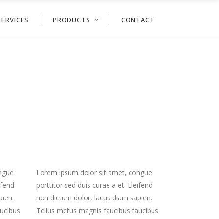
SERVICES
PRODUCTS
CONTACT
ongue
Lorem ipsum dolor sit amet, congue
ifend
porttitor sed duis curae a et. Eleifend
pien.
non dictum dolor, lacus diam sapien.
aucibus
Tellus metus magnis faucibus faucibus