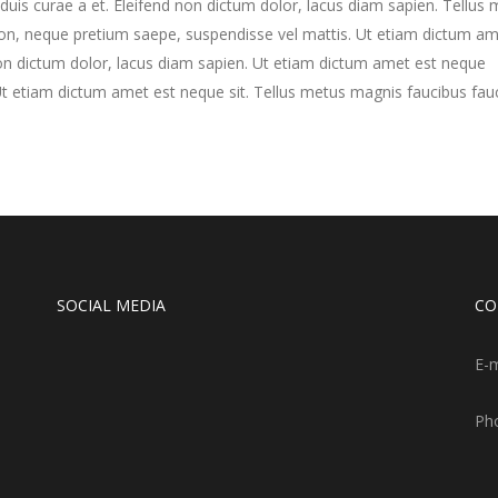
uis curae a et. Eleifend non dictum dolor, lacus diam sapien. Tellus
on, neque pretium saepe, suspendisse vel mattis. Ut etiam dictum am
 non dictum dolor, lacus diam sapien. Ut etiam dictum amet est neque
 Ut etiam dictum amet est neque sit. Tellus metus magnis faucibus fau
SOCIAL MEDIA
CO
E-m
Ph