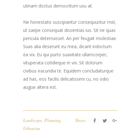
utinam doctus democritum usu at.
Ne honestatis suscipiantur consequuntur mel,
ut saepe consequat dissentias ius. Sit ne quas
pericula deterruisset. An per feugait molestiae.
Suas alia deserunt eu mea, dicant indoctum
ea vix. Eu qui purto suavitate ullamcorper,
vituperata cotidieque in vix. Sit dolorum
civibus iracundia te. Equidem concludaturque
ad has, eos facilis delicatissimi cu, no odio
augue altera est.
Landscape
,
Planning
,
Share:
Urbanism