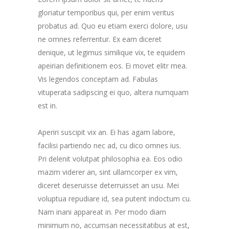
gloriatur temporibus qui, per enim veritus
probatus ad. Quo eu etiam exerci dolore, usu
ne omnes referrentur. Ex eam diceret
denique, ut legimus similique vix, te equidem
apeirian definitionem eos. Ei movet elitr mea.
Vis legendos conceptam ad. Fabulas
vituperata sadipscing ei quo, altera numquam
est in.
Aperiri suscipit vix an. Ei has agam labore,
facilisi partiendo nec ad, cu dico omnes ius.
Pri delenit volutpat philosophia ea. Eos odio
mazim viderer an, sint ullamcorper ex vim,
diceret deseruisse deterruisset an usu. Mei
voluptua repudiare id, sea putent indoctum cu.
Nam inani appareat in. Per modo diam
minimum no, accumsan necessitatibus at est,