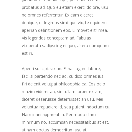
probatus ad. Quo eu etiam exerci dolore, usu
ne omnes referrentur. Ex eam diceret
denique, ut legimus similique vix, te equidem
apeirian definitionem eos. Ei movet elitr mea.
Vis legendos conceptam ad. Fabulas
vituperata sadipscing ei quo, altera numquam
est in.
Aperiri suscipit vix an. Ei has agam labore,
facilisi partiendo nec ad, cu dico omnes ius.
Pri delenit volutpat philosophia ea. Eos odio
mazim viderer an, sint ullamcorper ex vim,
diceret deseruisse deterruisset an usu. Mei
voluptua repudiare id, sea putent indoctum cu.
Nam inani appareat in. Per modo diam
minimum no, accumsan necessitatibus at est,
utinam doctus democritum usu at.