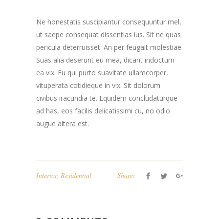
Ne honestatis suscipiantur consequuntur mel,
ut saepe consequat dissentias ius. Sit ne quas
pericula deterruisset. An per feugait molestiae.
Suas alia deserunt eu mea, dicant indoctum
ea vix. Eu qui purto suavitate ullamcorper,
vituperata cotidieque in vix. Sit dolorum
civibus iracundia te. Equidem concludaturque
ad has, eos facilis delicatissimi cu, no odio
augue altera est.
Interior
,
Residential
Share: